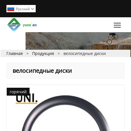
Pусский

Togg
Главная
>
Продукция
>
велосипедные диски
велосипедные диски
горячий