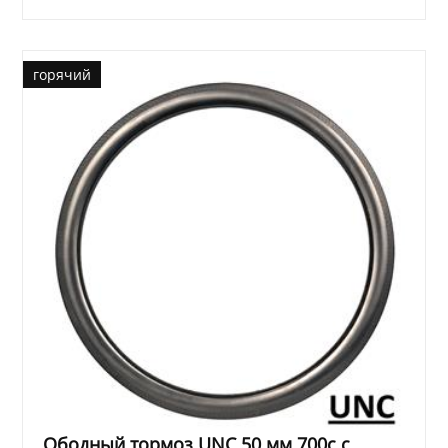
горячий
Ободный тормоз UNC 50 мм 700c с