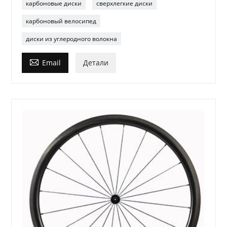
карбоновые диски
сверхлегкие диски
карбоновый велосипед
диски из углеродного волокна

Email
Детали