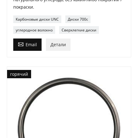
покраски.
Карбоновые диски UNC
Диски 700c
углеродное волокно
Сверхлегкие диски

Email
Детали
горячий