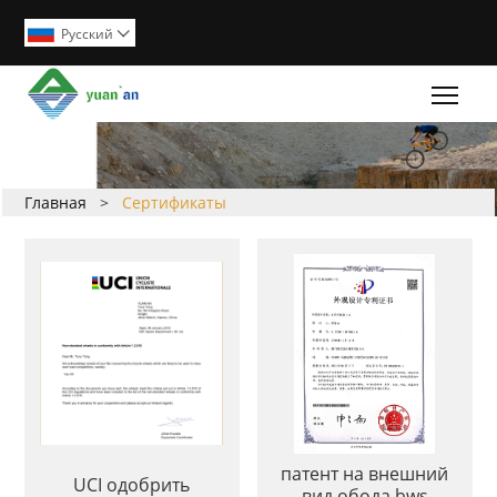
Pусский

Togg
Главная
>
Сертификаты
патент на внешний
UCI одобрить
вид обода bws